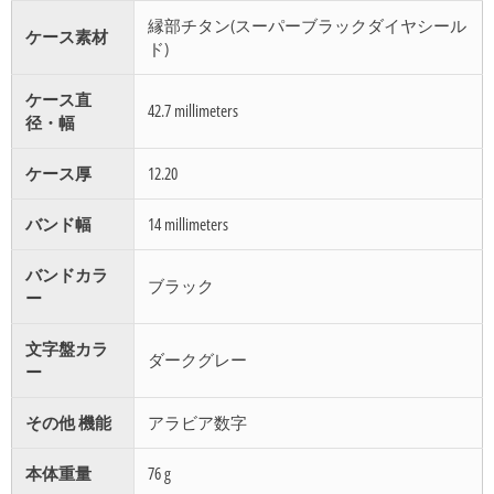
縁部チタン(スーパーブラックダイヤシール
ケース素材
ド)
ケース直
42.7 millimeters
径・幅
ケース厚
12.20
バンド幅
14 millimeters
バンドカラ
ブラック
ー
文字盤カラ
ダークグレー
ー
その他 機能
アラビア数字
本体重量
76 g