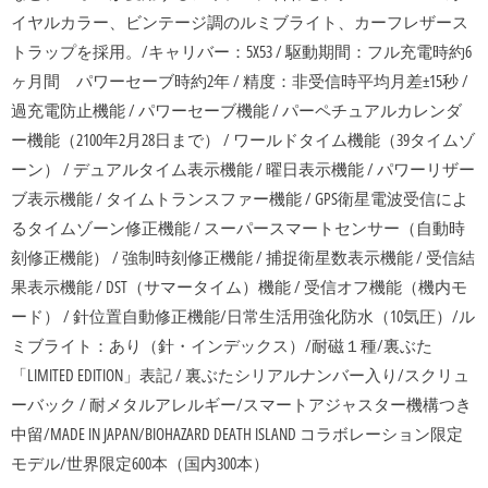
イヤルカラー、ビンテージ調のルミブライト、カーフレザース
トラップを採用。/キャリバー：5X53 / 駆動期間：フル充電時約6
ヶ月間 パワーセーブ時約2年 / 精度：非受信時平均月差±15秒 /
過充電防止機能 / パワーセーブ機能 / パーペチュアルカレンダ
ー機能（2100年2月28日まで） / ワールドタイム機能（39タイムゾ
ーン） / デュアルタイム表示機能 / 曜日表示機能 / パワーリザー
ブ表示機能 / タイムトランスファー機能 / GPS衛星電波受信によ
るタイムゾーン修正機能 / スーパースマートセンサー（自動時
刻修正機能） / 強制時刻修正機能 / 捕捉衛星数表示機能 / 受信結
果表示機能 / DST（サマータイム）機能 / 受信オフ機能（機内モ
ード） / 針位置自動修正機能/日常生活用強化防水（10気圧）/ル
ミブライト：あり（針・インデックス）/耐磁１種/裏ぶた
「LIMITED EDITION」表記 / 裏ぶたシリアルナンバー入り/スクリュ
ーバック / 耐メタルアレルギー/スマートアジャスター機構つき
中留/MADE IN JAPAN/BIOHAZARD DEATH ISLAND コラボレーション限定
モデル/世界限定600本（国内300本）