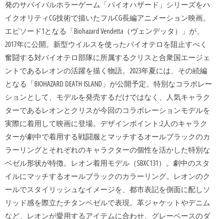
発のサバイバルホラーゲーム「バイオハザード」シリーズをハ
イクオリティCG技術で描いたフルCG長編アニメーション映画。
エピソード1となる「Biohazard Vendetta（ヴェンデッタ）」が、
2017年に公開。新型ウイルスを使ったバイオテロを阻止すべく
奮闘する対バイオテロ部隊に所属するクリスと合衆国エージェ
ントであるレオンの活躍を描く物語。2023年夏には、その続編
となる「BIOHAZARD DEATH ISLAND」が公開予定。特別なコラボレー
ションとして、モデルを発売するだけではなく、人気キャラク
ターであるレオンとクリスが今回のコラボレーションモデルを
実際に着用して映画に登場。デザインポイント:2人のキャラク
ターが劇中で着用する戦闘服とマッチするオールブラックのカ
ラーリングとそれぞれのキャラクターの個性を活かした特別な
ベゼル形状が特徴。レオン着用モデル（SBXC131）。劇中のスタ
イルにマッチするオールブラックのカラーリング。レオンのク
ールでスタイリッシュなイメージを、都市表記を側面に配しソ
リッド感を際立たチタンベゼルで表現。革ジャケットやデニム
など、レオンが愛用するアイテムに合わせ、グレーベースのダ