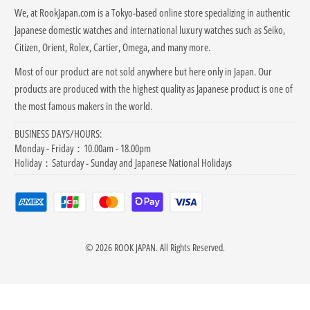
We, at RookJapan.com is a Tokyo-based online store specializing in authentic
Japanese domestic watches
and international luxury watches
such as Seiko,
Citizen, Orient, Rolex, Cartier, Omega, and many more.
Most of our product are not sold anywhere but here only in Japan. Our
products are produced with the highest quality as Japanese product is one of
the most famous makers in the world.
BUSINESS DAYS/HOURS:
Monday - Friday：10.00am - 18.00pm
Holiday：Saturday - Sunday and Japanese National Holidays
© 2026
ROOK JAPAN
. All Rights Reserved.