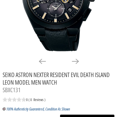
P
L
A
Y
SEIKO ASTRON NEXTER RESIDENT EVIL DEATH ISLAND
LEON MODEL MEN WATCH
SBXC131
0
(
0
Reviews
)
100% Authenticity Guaranteed, Condition As Shown