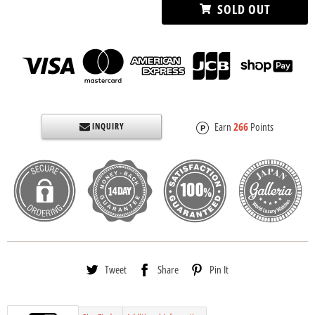
SOLD OUT
Earn
266
Points
INQUIRY
Tweet
Share
Pin It