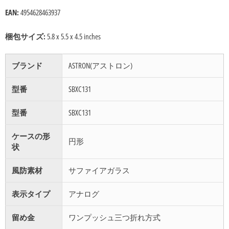
EAN:
4954628463937
梱包サイズ:
5.8 x 5.5 x 4.5 inches
ブランド
ASTRON(アストロン)
型番
SBXC131
型番
SBXC131
ケースの形
円形
状
風防素材
サファイアガラス
表示タイプ
アナログ
留め金
ワンプッシュ三つ折れ方式