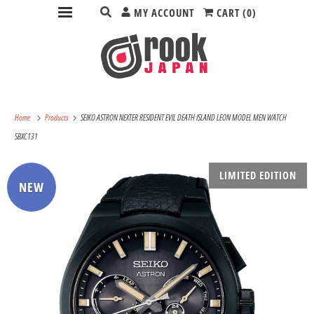
MY ACCOUNT
CART (
0
)
Home
Products
SEIKO ASTRON NEXTER RESIDENT EVIL DEATH ISLAND LEON MODEL MEN WATCH
SBXC131
LIMITED EDITION
NEW