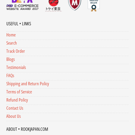
USEFUL • LINKS
Home
Search
Track Order
Blogs
Testimonials
FAQs
Shipping and Return Policy
Terms of Service
Refund Policy
Contact Us
About Us
ABOUT • ROOKJAPAN.COM