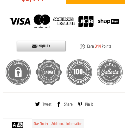
Earn
314
Points
INQUIRY
Tweet
Share
Pin It
Size Finder
Additional Information