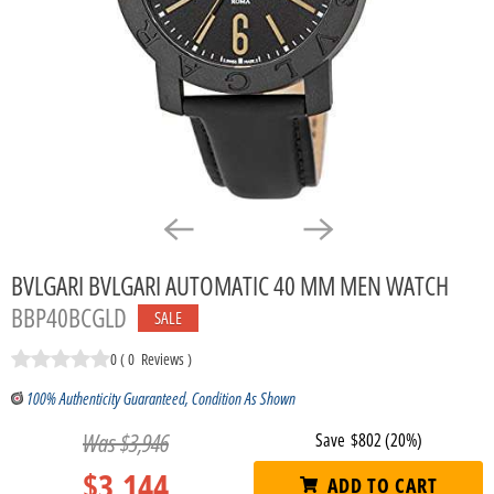
BVLGARI BVLGARI AUTOMATIC 40 MM MEN WATCH
BBP40BCGLD
SALE
0
(
0
Reviews
)
100% Authenticity Guaranteed, Condition As Shown
Was
$3,946
Save
$802
(20%)
$3,144
ADD TO CART