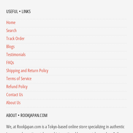
USEFUL • LINKS
Home
Search
Track Order
Blogs
Testimonials
FAQs
Shipping and Return Policy
Terms of Service
Refund Policy
Contact Us
About Us
ABOUT • ROOKJAPAN.COM
We, at RookJapan.com is a Tokyo-based online store specializing in authentic