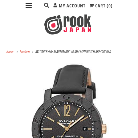
MY ACCOUNT
CART (
0
)
Home
Products
BVLGARI BVLGARI AUTOMATIC 40 MM MEN WATCH BBP40BCGLD