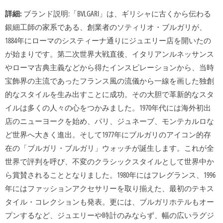
詳細:
ブランド説明:「BVLGARI」は、ギリシャに古くから伝わる
銀細工師の家系である、創業者のソティリオ・ブルガリが、
1884年にローマのシスティーナ通りにジュエリー店を開いたの
が始まりです。第二次世界大戦直後、イタリアンルネッサンス
やローマ古典主義などから得たインスピレーションから、当時
宝飾界の主流であったフランス風の流儀から一線を画した独創
的なスタイルを生み出すことに成功。その大胆で革新的なスタ
イルは多くの人々の心をつかみました。1970年代には海外初出
店のニューヨークを始め、パリ、ジュネーブ、モンテカルロな
ど世界へ大きく進出。そして1977年にブルガリのアイコン的存
在の「ブルガリ・ブルガリ」ウォッチが誕生します。これが全
世界で評判を呼び、不変のクラシックスタイルとして世界中か
ら賞賛されることとなりました。1980年にはフレグランス、1996
年にはファッションアクセサリーを取り揃えた、最初のテキス
タイル・コレクションも発表。更には、ブルガリホテルもオー
プンするなど、ジュエリーや時計のみならず、幅の広いラグジ