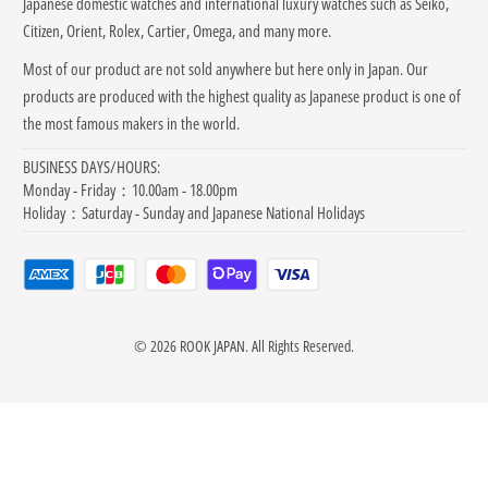
Japanese domestic watches
and international luxury watches
such as Seiko,
Citizen, Orient, Rolex, Cartier, Omega, and many more.
Most of our product are not sold anywhere but here only in Japan. Our
products are produced with the highest quality as Japanese product is one of
the most famous makers in the world.
BUSINESS DAYS/HOURS:
Monday - Friday：10.00am - 18.00pm
Holiday：Saturday - Sunday and Japanese National Holidays
© 2026
ROOK JAPAN
. All Rights Reserved.