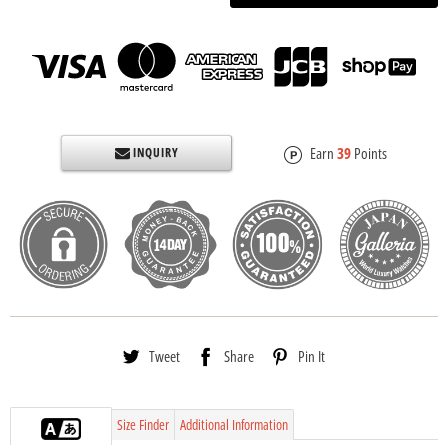
Earn
39
Points
INQUIRY
Tweet
Share
Pin It
Size Finder
Additional Information