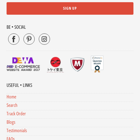
BE • SOCIAL
USEFUL • LINKS
Home
Search
Track Order
Blogs
Testimonials
FAQs