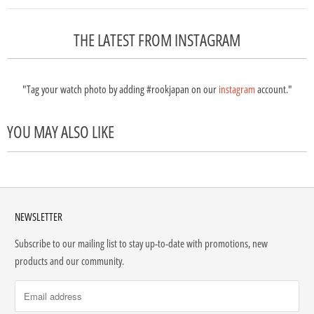
THE LATEST FROM INSTAGRAM
"Tag your watch photo by adding #rookjapan on our
instagram
account."
YOU MAY ALSO LIKE
NEWSLETTER
Subscribe to our mailing list to stay up-to-date with promotions, new
products and our community.