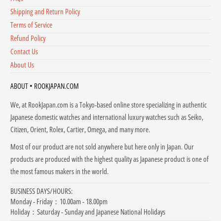
Shipping and Return Policy
Terms of Service
Refund Policy
Contact Us
About Us
ABOUT • ROOKJAPAN.COM
We, at RookJapan.com is a Tokyo-based online store specializing in authentic
Japanese domestic watches
and international luxury watches
such as Seiko,
Citizen, Orient, Rolex, Cartier, Omega, and many more.
Most of our product are not sold anywhere but here only in Japan. Our
products are produced with the highest quality as Japanese product is one of
the most famous makers in the world.
BUSINESS DAYS/HOURS:
Monday - Friday：10.00am - 18.00pm
Holiday：Saturday - Sunday and Japanese National Holidays