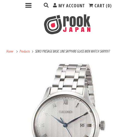
MY ACCOUNT
CART (
0
)
Home
Products
SEIKO PRESAGE BASIC LINE SAPPHIRE GLASS MEN WATCH SARY097