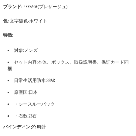
ブランド:
PRESAGE(プレザージュ)
色:
文字盤色-ホワイト
特徴:
対象:メンズ
セット内容:本体、ボックス、取扱説明書、保証カード同
梱
日常生活用防水:3BAR
原産国:日本
・シースルーバック
・石数 23石
バインディング:
時計