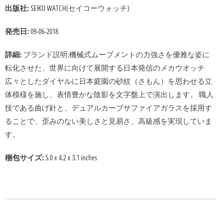
出版社:
SEIKO WATCH(セイコーウォッチ)
発売日:
09-06-2018
詳細:
ブランド説明:機械式ムーブメントの力強さを優雅な姿に
転化させた、世界に向けて展開する日本発信のメカウオッチ
広々としたダイヤルに日本庭園の砂紋（さもん）を思わせる立
体模様を施し、表情豊かな陰影を文字盤上で演出します。 職人
技である曲げ針と、デュアルカーブサファイアガラスを採用す
ることで、歪みのない美しさと見易さ、高級感を実現していま
す。
梱包サイズ:
5.0 x 4.2 x 3.1 inches