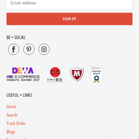
BE • SOCIAL
USEFUL • LINKS
Home
Search
Track Order
Blogs