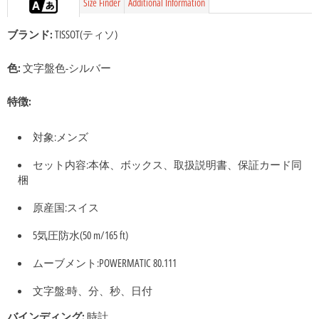
Size Finder
Additional Information
ブランド:
TISSOT(ティソ)
色:
文字盤色-シルバー
特徴:
対象:メンズ
セット内容:本体、ボックス、取扱説明書、保証カード同
梱
原産国:スイス
5気圧防水(50 m/165 ft)
ムーブメント:POWERMATIC 80.111
文字盤:時、分、秒、日付
バインディング:
時計