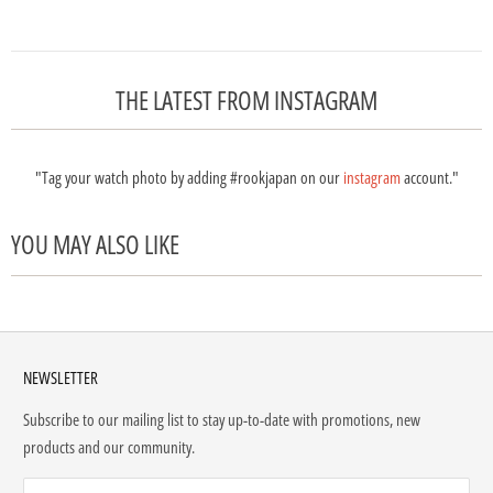
THE LATEST FROM INSTAGRAM
"Tag your watch photo by adding #rookjapan on our
instagram
account."
YOU MAY ALSO LIKE
NEWSLETTER
Subscribe to our mailing list to stay up-to-date with promotions, new
products and our community.