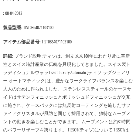
:
08-04-2013
製品型番:
TIST0864071103100
アイテム部品番号:
TIST0864071103100
詳細:
ブランド説明:ティソは、創立以来160年にわたり常に革新
性とスイス時計産業の伝統を具現化してきました。スイス製ト
ラディショナルウォッTissot Luxury Automatic[ティソ ラグジュアリ
ー オートマティック]は、豊かなワークライフバランスを楽しむ
大人のために作られました。 ステンレススティールのケースサ
イドはサテンフィニッシュとポリッシュドフィニッシュが交互
に施され、ケースバックには無反射コーティングを施したサフ
ァイアクリスタルが風防と同じく採用されて、独特なムーブメ
ントの動きを楽しむことができます。 ムーブメントは約80時間
のパワーリザーブを誇ります。 TISSOT(ティソ)について TISSOTは