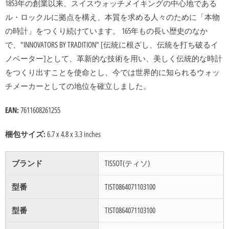
1853年の創業以来、スイスウォッチメイキングの中心地である
ル・ロックルに拠点を構え、本質を求める人々のために「本物
の時計」をつくり続けています。 165年もの長い歴史のなか
で、"INNOVATORS BY TRADITION" [伝統に根ざし、伝統を打ち破るイ
ノベーター]として、革新的な技術を用い、美しく伝統的な時計
をつくり出すことを使命とし、今では世界的に知られるウォッ
チメーカーとしての地位を確立しました。
EAN:
7611608261255
梱包サイズ:
6.7 x 4.8 x 3.3 inches
ブランド
TISSOT(ティソ)
型番
TIST0864071103100
型番
TIST0864071103100