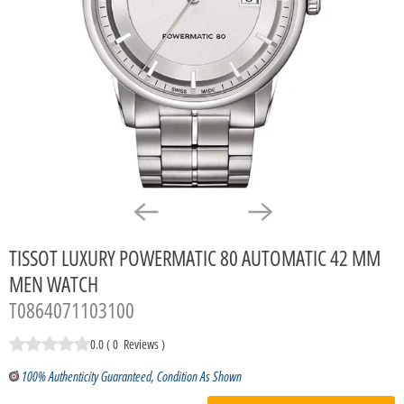
TISSOT LUXURY POWERMATIC 80 AUTOMATIC 42 MM
MEN WATCH
T0864071103100
0.0
(
0
Reviews
)
100% Authenticity Guaranteed, Condition As Shown