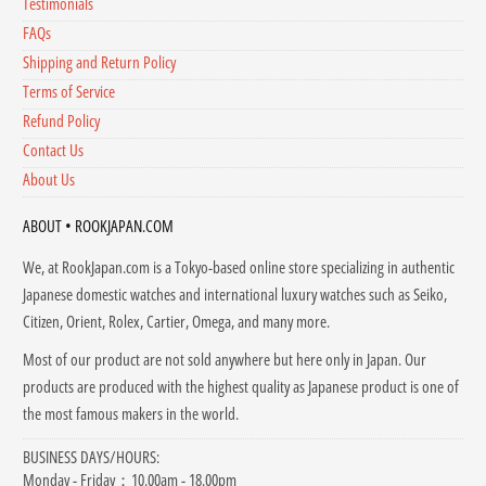
Testimonials
FAQs
Shipping and Return Policy
Terms of Service
Refund Policy
Contact Us
About Us
ABOUT • ROOKJAPAN.COM
We, at RookJapan.com is a Tokyo-based online store specializing in authentic
Japanese domestic watches
and international luxury watches
such as Seiko,
Citizen, Orient, Rolex, Cartier, Omega, and many more.
Most of our product are not sold anywhere but here only in Japan. Our
products are produced with the highest quality as Japanese product is one of
the most famous makers in the world.
BUSINESS DAYS/HOURS:
Monday - Friday：10.00am - 18.00pm