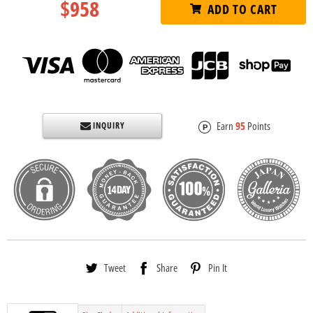
$958
ADD TO CART
Earn
95
Points
INQUIRY
Tweet
Share
Pin It