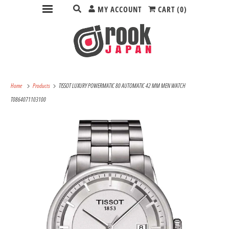
MY ACCOUNT
CART (
0
)
Home
Products
TISSOT LUXURY POWERMATIC 80 AUTOMATIC 42 MM MEN WATCH
T0864071103100